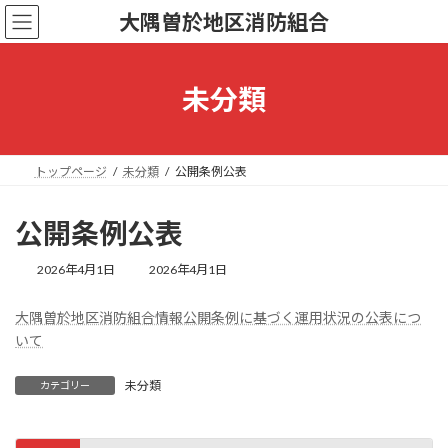
コ
ナ
大隅曽於地区消防組合
ン
ビ
テ
ゲ
ン
ー
ツ
シ
未分類
へ
ョ
ス
ン
キ
に
ッ
移
トップページ
未分類
公開条例公表
プ
動
公開条例公表
最
2026年4月1日
2026年4月1日
終
更
大隅曽於地区消防組合情報公開条例に基づく運用状況の公表につ
新
いて
日
時
:
未分類
カテゴリー