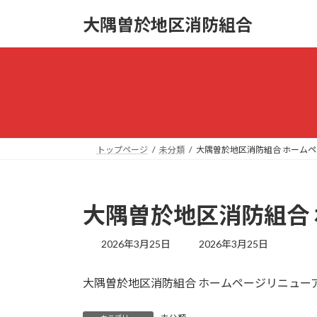
コ
ナ
大隅曽於地区消防組合
ン
ビ
テ
ゲ
ン
ー
ツ
シ
へ
ョ
ス
ン
キ
に
ッ
移
トップページ
未分類
大隅曽於地区消防組合 ホーム
プ
動
大隅曽於地区消防組合
最
2026年3月25日
2026年3月25日
終
更
大隅曽於地区消防組合 ホームページリニュー
新
日
時