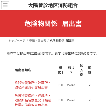
コ
ナ
大隅曽於地区消防組合
ン
ビ
テ
ゲ
ン
ー
ツ
シ
危険物関係 - 届出書
へ
ョ
ス
ン
キ
に
ッ
移
トップページ
申請・届出書
危険物関係 - 届出書
プ
動
※赤字は提出時に2部必要です。青字は提出時に3部必要です。
記
様
部
様式
届出書類名
入
2
式1
数
例
危険物製造所・貯蔵所・
PDF
Word
2
取扱所譲渡引渡届出書
危険物製造所・貯蔵所・
PDF
Word
2
取扱所品名数量又は指定
数量の倍数変更届出書