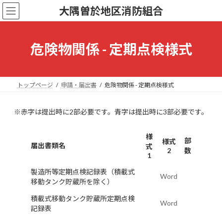
コ
ナ
大隅曽於地区消防組合
ン
ビ
テ
ゲ
ン
ー
ツ
シ
危険物関係 - 定期点検様式
へ
ョ
ス
ン
キ
に
ッ
移
トップページ
申請・届出書
危険物関係 - 定期点検様式
プ
動
※赤字は提出時に2部必要です。青字は提出時に3部必要です。
様
部
様式
届出書類名
式
2
数
1
製造所等定期点検記録表（積載式
Word
移動タンク貯蔵所を除く）
積載式移動タンク貯蔵所定期点検
Word
記録表